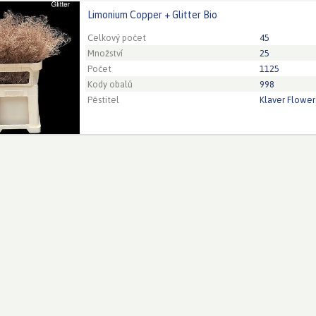
Limonium Copper + Glitter Bio
um Copper + Glitter Bio
eed to be logged in in order place an order.
Click here to go to
Celkový počet
45
Množství
25
Počet
1125
Kody obalů
998
Pěstitel
Klaver Flower