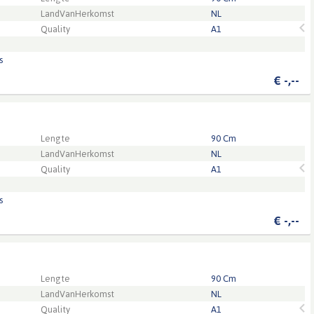
LandVanHerkomst
NL
Quality
A1
s
€
-,--
 the login page.
Lengte
90 Cm
LandVanHerkomst
NL
Quality
A1
s
€
-,--
 the login page.
Lengte
90 Cm
LandVanHerkomst
NL
Quality
A1