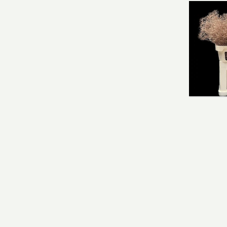
Limoni
You n