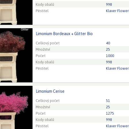
Kody obalů
998
Pěstitel
Klaver Flower
Limonium Bordeaux + Glitter Bio
um Bordeaux + Glitter Bio
eed to be logged in in order place an order.
Click here to go to
Celkový počet
40
Množství
25
Počet
1000
Kody obalů
998
Pěstitel
Klaver Flower
Limonium Cerise
ium Cerise
eed to be logged in in order place an order.
Click here to go to
Celkový počet
51
Množství
25
Počet
1275
Kody obalů
998
Pěstitel
Klaver Flower