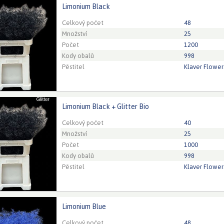
Limonium Black
ium Black
eed to be logged in in order place an order.
Click here to go to
Celkový počet
48
Množství
25
Počet
1200
Kody obalů
998
Pěstitel
Klaver Flower
Limonium Black + Glitter Bio
um Black + Glitter Bio
eed to be logged in in order place an order.
Click here to go to
Celkový počet
40
Množství
25
Počet
1000
Kody obalů
998
Pěstitel
Klaver Flower
Limonium Blue
ium Blue
eed to be logged in in order place an order.
Click here to go to
Celkový počet
48