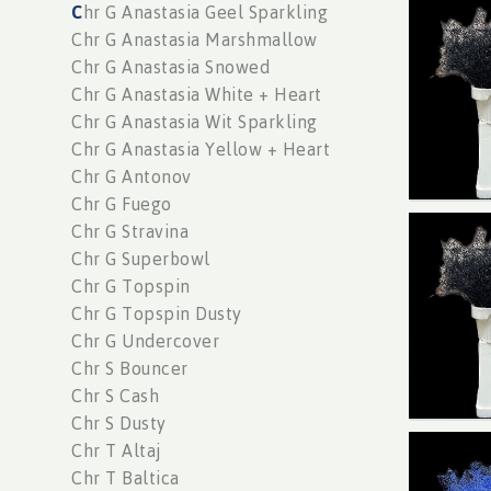
C
hr G Anastasia Geel Sparkling
Limon
Chr G Anastasia Marshmallow
You n
Chr G Anastasia Snowed
Chr G Anastasia White + Heart
Chr G Anastasia Wit Sparkling
Chr G Anastasia Yellow + Heart
Chr G Antonov
Chr G Fuego
Chr G Stravina
Limoni
Chr G Superbowl
You n
Chr G Topspin
Chr G Topspin Dusty
Chr G Undercover
Chr S Bouncer
Chr S Cash
Chr S Dusty
Chr T Altaj
Limon
Chr T Baltica
You n