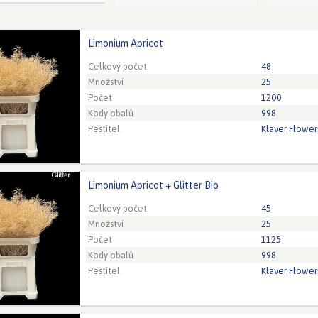
Limonium Apricot
ium Apricot
eed to be logged in in order place an order.
Click here to go to
Celkový počet
48
Množství
25
Počet
1200
Kody obalů
998
Pěstitel
Klaver Flower
Limonium Apricot + Glitter Bio
um Apricot + Glitter Bio
eed to be logged in in order place an order.
Click here to go to
Celkový počet
45
Množství
25
Počet
1125
Kody obalů
998
Pěstitel
Klaver Flower