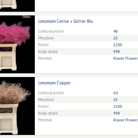
Limonium Cerise + Glitter Bio
um Cerise + Glitter Bio
eed to be logged in in order place an order.
Click here to go to
Celkový počet
48
Množství
25
Počet
1200
Kody obalů
998
Pěstitel
Klaver Flower
Limonium Copper
ium Copper
eed to be logged in in order place an order.
Click here to go to
Celkový počet
60
Množství
25
Počet
1500
Kody obalů
998
Pěstitel
Klaver Flower