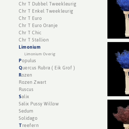
Chr T Dubbel Tweekleurig
Chr T Enkel Tweekleurig
Chr T Euro
Chr T Euro Oranje
Chr T Chic
Chr T Stallion
L
imonium
Limoni
Limonium Overig
You n
P
opulus
Q
uercus Rubra ( Eik Grof )
R
ozen
Rozen Zwart
Ruscus
S
alix
Salix Pussy Willow
Limon
Sedum
You n
Solidago
T
reefern