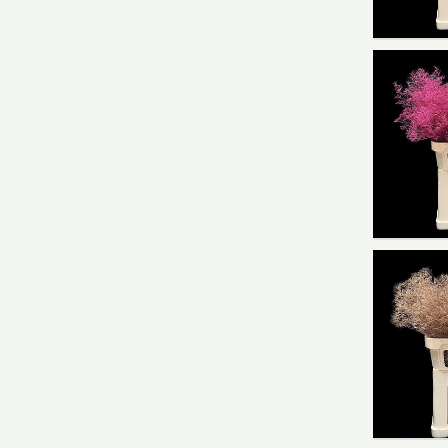
Limoni
You n
Limon
You n