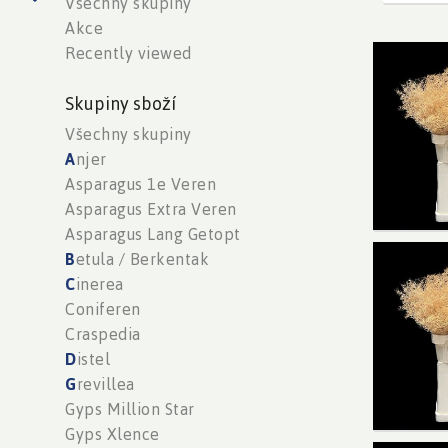
Všechny skupiny
Akce
Recently viewed
Limon
You n
Skupiny sboží
Všechny skupiny
A
njer
Asparagus 1e Veren
Asparagus Extra Veren
Asparagus Lang Getopt
B
etula / Berkentak
Limoni
C
inerea
You n
Coniferen
Craspedia
D
istel
G
revillea
Gyps Million Star
Gyps Xlence