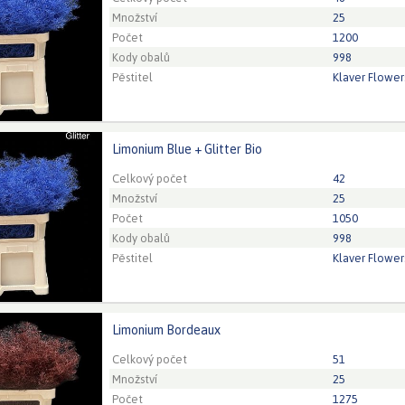
Množství
25
Počet
1200
Kody obalů
998
Pěstitel
Klaver Flower
Limonium Blue + Glitter Bio
um Blue + Glitter Bio
eed to be logged in in order place an order.
Click here to go to
Celkový počet
42
Množství
25
Počet
1050
Kody obalů
998
Pěstitel
Klaver Flower
Limonium Bordeaux
ium Bordeaux
eed to be logged in in order place an order.
Click here to go to
Celkový počet
51
Množství
25
Počet
1275