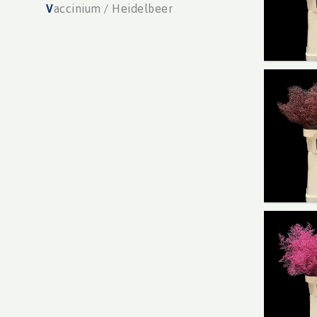
V
accinium / Heidelbeer
Limoni
You n
Limon
You n