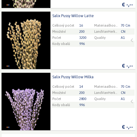
€
-,--
Salix Pussy Willow Latte
Salix Pussy Willow Latte
You need to be logged in in order place an order.
Click
Celkový počet
16
Materiaalhoogte
70 Cm
here to go to the login page.
Množství
200
LandVanHerkomst
CN
Počet
3200
Quality
A1
Kody obalů
996
€
-,--
Salix Pussy Willow Milka
Salix Pussy Willow Milka
You need to be logged in in order place an order.
Click
Celkový počet
14
Materiaalhoogte
70 Cm
here to go to the login page.
Množství
200
LandVanHerkomst
CN
Počet
2800
Quality
A1
Kody obalů
996
€
-,--