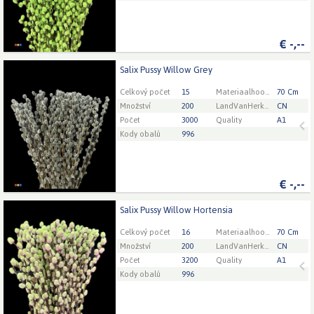
€
-,--
Salix Pussy Willow Grey
Salix Pussy Willow Grey
You need to be logged in in order place an order.
Click
Celkový počet
15
Materiaalhoogte
70 Cm
here to go to the login page.
Množství
200
LandVanHerkomst
CN
Počet
3000
Quality
A1
Kody obalů
996
€
-,--
Salix Pussy Willow Hortensia
Salix Pussy Willow Hortensia
You need to be logged in in order place an order.
Click
Celkový počet
16
Materiaalhoogte
70 Cm
here to go to the login page.
Množství
200
LandVanHerkomst
CN
Počet
3200
Quality
A1
Kody obalů
996