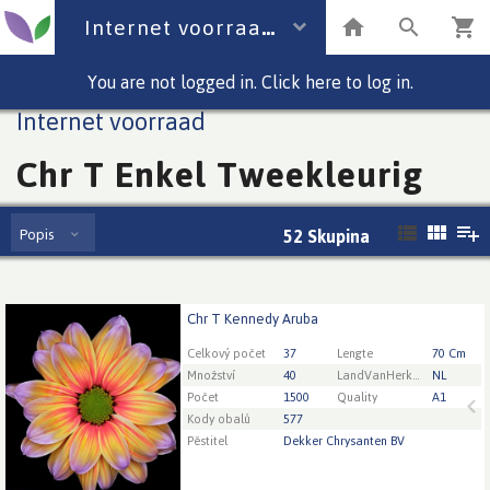
Internet voorraad
You are not logged in. Click here to log in.
Internet voorraad
Chr T Enkel Tweekleurig
Popis
52
Skupina
Chr T Kennedy Aruba
Chr T Kennedy Aruba
You need to be logged in in order place an order.
Click
Celkový počet
37
Lengte
70 Cm
here to go to the login page.
Množství
40
LandVanHerkomst
NL
Počet
1500
Quality
A1
Kody obalů
577
Pěstitel
Dekker Chrysanten BV